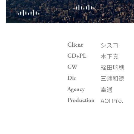
シスコ
Client
木下真
CD+PL
蛭田瑞穂
CW
三浦和徳
Dir
電通
Agency
AOI Pro.
Production