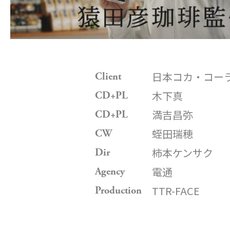
日本コカ・コー
Client
木下真
CD+PL
満吉昌弥
CD+PL
蛭田瑞穂
CW
柿本ケンサク
Dir
電通
Agency
TTR-FACE
Production