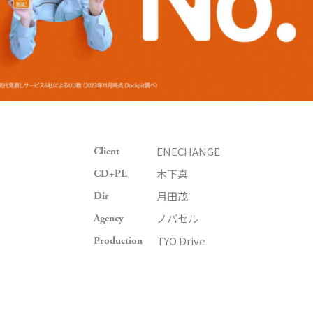
ENECHANGE
Client
木下真
CD+PL
月田茂
Dir
ノバセル
Agency
TYO Drive
Production